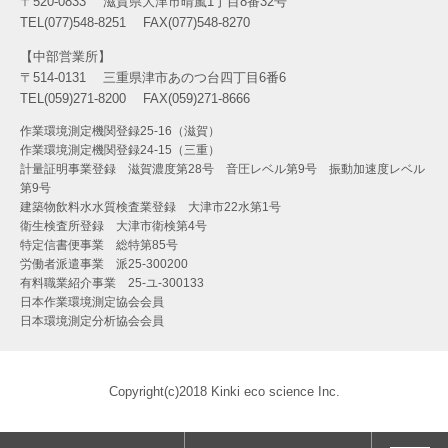
〒520-0833
滋賀県大津市晴嵐1丁目8番32号
TEL(077)548-8251
FAX(077)548-8270
中部営業所
〒514-0131
三重県津市あのつ台四丁目6番6
TEL(059)271-8200
FAX(059)271-8666
作業環境測定機関登録25-16（滋賀）
作業環境測定機関登録24-15（三重）
計量証明事業登録 滋賀濃度第28号 音圧レベル第9号 振動加速度レベル
第9号
建築物飲料水水質検査業登録 大津市22水第1号
衛生検査所登録 大津市衛検第4号
特定信書便事業 総特第85号
労働者派遣事業 派25-300200
有料職業紹介事業 25-ユ-300133
日本作業環境測定協会会員
日本環境測定分析協会会員
Copyright(c)2018 Kinki eco science Inc.