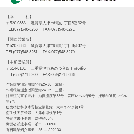
本 社
〒520-0833
滋賀県大津市晴嵐1丁目8番32号
TEL(077)548-8253
FAX(077)548-8271
関西営業所
〒520-0833
滋賀県大津市晴嵐1丁目8番32号
TEL(077)548-8251
FAX(077)548-8270
中部営業所
〒514-0131
三重県津市あのつ台四丁目6番6
TEL(059)271-8200
FAX(059)271-8666
作業環境測定機関登録25-16（滋賀）
作業環境測定機関登録24-15（三重）
計量証明事業登録 滋賀濃度第28号 音圧レベル第9号 振動加速度レベル
第9号
建築物飲料水水質検査業登録 大津市22水第1号
衛生検査所登録 大津市衛検第4号
特定信書便事業 総特第85号
労働者派遣事業 派25-300200
有料職業紹介事業 25-ユ-300133