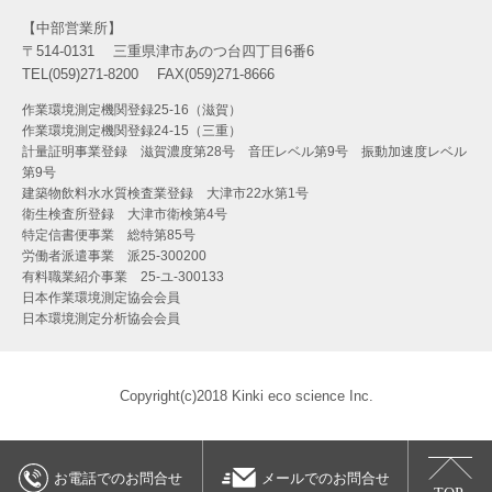
中部営業所
〒514-0131
三重県津市あのつ台四丁目6番6
TEL(059)271-8200
FAX(059)271-8666
作業環境測定機関登録25-16（滋賀）
作業環境測定機関登録24-15（三重）
計量証明事業登録 滋賀濃度第28号 音圧レベル第9号 振動加速度レベル
第9号
建築物飲料水水質検査業登録 大津市22水第1号
衛生検査所登録 大津市衛検第4号
特定信書便事業 総特第85号
労働者派遣事業 派25-300200
有料職業紹介事業 25-ユ-300133
日本作業環境測定協会会員
日本環境測定分析協会会員
Copyright(c)2018 Kinki eco science Inc.