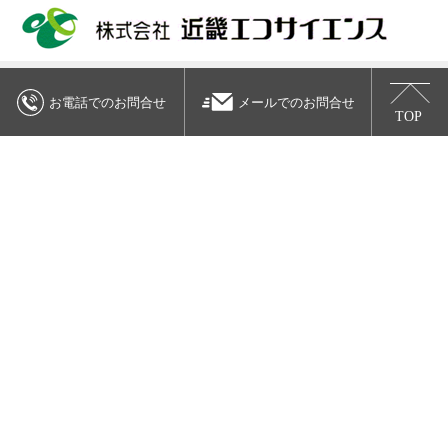
本 社
〒520-0833
滋賀県大津市晴嵐1丁目8番32号
TEL(077)548-8253
FAX(077)548-8271
関西営業所
〒520-0833
滋賀県大津市晴嵐1丁目8番32号
TEL(077)548-8251
FAX(077)548-8270
中部営業所
〒514-0131
三重県津市あのつ台四丁目6番6
TEL(059)271-8200
FAX(059)271-8666
作業環境測定機関登録25-16（滋賀）
作業環境測定機関登録24-15（三重）
計量証明事業登録 滋賀濃度第28号 音圧レベル第9号 振動加速度レベル
第9号
建築物飲料水水質検査業登録 大津市22水第1号
衛生検査所登録 大津市衛検第4号
特定信書便事業 総特第85号